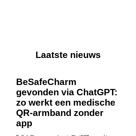
en
€
19,95
jouw
medische
€
19,95
sieraad
online
profiel
sieraad
kosten
medische
€
39,95
kosten
profiel
€
39,95
Laatste nieuws
BeSafeCharm
gevonden via ChatGPT:
zo werkt een medische
QR-armband zonder
app