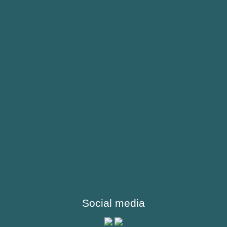
Algemene Voorwaarden
Epilepsie
Allergie – Epipen – Anafylaxie
Privacy Beleid
Kinderen
Schade & Problemen
Sporters
Verzending & Betalingsinformatie
Reizigers & Buitenland
Retourneren & herroepingsrecht
Bedenktijd
Juridische verklaring
Social media