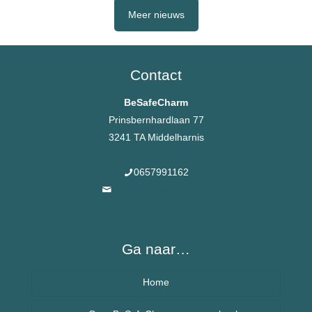
Meer nieuws
Contact
BeSafeCharm
Prinsbernhardlaan 77
3241 TA Middelharnis
0657991162
info@besafecharms.nl
Ga naar…
Home