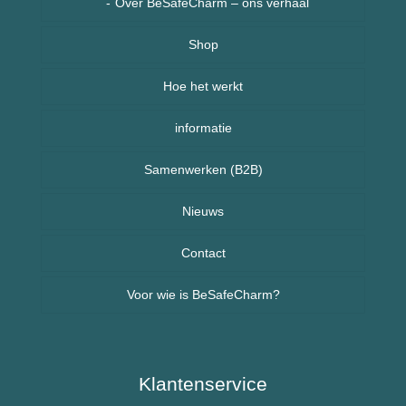
Over BeSafeCharm – ons verhaal
Shop
Hoe het werkt
Armbanden
informatie
Kettingen
Veelgestelde vragen (FAQ) – BeSafeCharm
Samenwerken (B2B)
Kinderen
Retourneren & herroepingsrecht
Sport sieraden
Nieuws
Nieuws uit Nederland
Contact
Voor wie is BeSafeCharm?
Nieuws uit Spanje
Ouderen & Dementie
Diabetes / Suikerziekte
Klantenservice