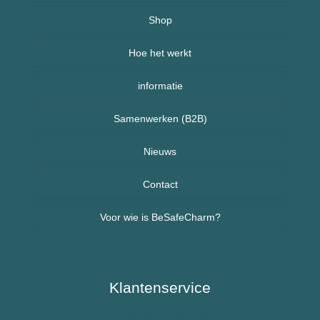
Over BeSafeCharm – ons verhaal
Shop
Hoe het werkt
Armbanden
informatie
Kettingen
Veelgestelde vragen (FAQ) – BeSafeCharm
Samenwerken (B2B)
Kinderen
Retourneren & herroepingsrecht
Sport sieraden
Nieuws
Nieuws uit Nederland
Contact
Voor wie is BeSafeCharm?
Nieuws uit Spanje
Ouderen & Dementie
Diabetes / Suikerziekte
Klantenservice
Algemene Voorwaarden
Epilepsie