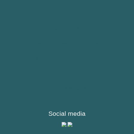
Allergie – Epipen – Anafylaxie
Privacy Beleid
Kinderen
Schade & Problemen
Sporters
Verzending & Betalingsinformatie
Reizigers & Buitenland
Retourneren & herroepingsrecht
Bedenktijd
Juridische verklaring
Social media