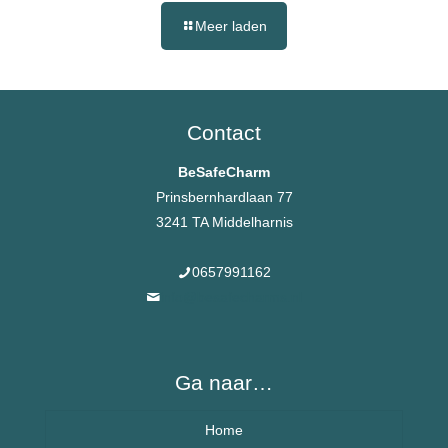
Meer laden
Contact
BeSafeCharm
Prinsbernhardlaan 77
3241 TA Middelharnis
0657991162
info@besafecharms.nl
Ga naar…
Home