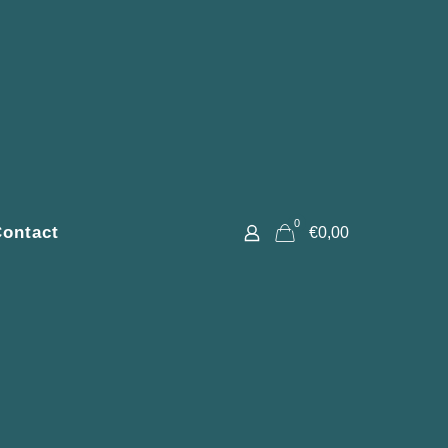
0
ontact
€0,00