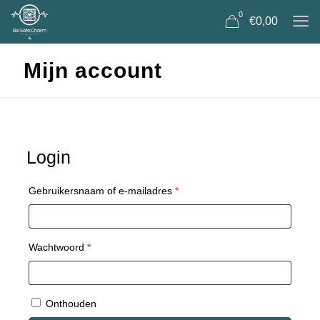
0
€0,00
Mijn account
Login
Vereist
Gebruikersnaam of e-mailadres
*
Vereist
Wachtwoord
*
Onthouden