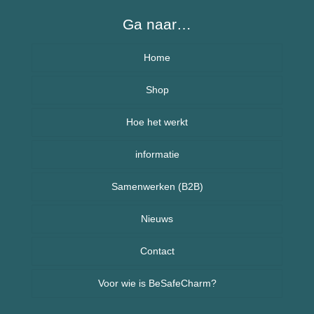
Ga naar…
Home
Over BeSafeCharm – ons verhaal
Shop
Hoe het werkt
Armbanden
informatie
Kettingen
Veelgestelde vragen (FAQ) – BeSafeCharm
Samenwerken (B2B)
Kinderen
Retourneren & herroepingsrecht
Sport sieraden
Nieuws
Nieuws uit Nederland
Contact
Voor wie is BeSafeCharm?
Nieuws uit Spanje