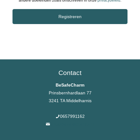
andere doeleinden zoals omschreven in onze
privacybeleid
.
Registreren
Contact
BeSafeCharm
Prinsbernhardlaan 77
3241 TA Middelharnis
0657991162
info@besafecharms.nl