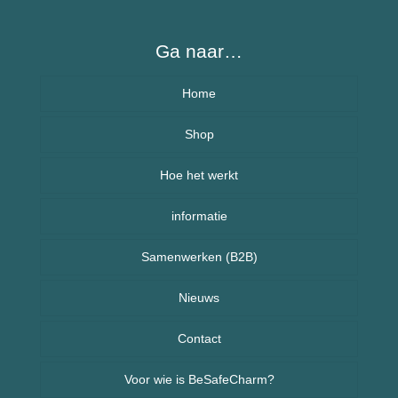
Ga naar…
Home
Over BeSafeCharm – ons verhaal
Shop
Hoe het werkt
Armbanden
informatie
Kettingen
Veelgestelde vragen (FAQ) – BeSafeCharm
Samenwerken (B2B)
Kinderen
Retourneren & herroepingsrecht
Sport sieraden
Nieuws
Nieuws uit Nederland
Contact
Voor wie is BeSafeCharm?
Nieuws uit Spanje