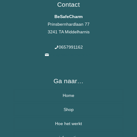
Contact
BeSafeCharm
Prinsbernhardlaan 77
3241 TA Middelharnis
0657991162
info@besafecharms.nl
Ga naar…
Home
Over BeSafeCharm – ons verhaal
Shop
Hoe het werkt
Armbanden