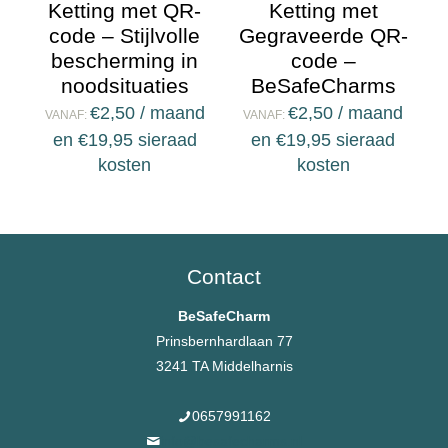
Ketting met QR-
Ketting met
code – Stijlvolle
Gegraveerde QR-
bescherming in
code –
noodsituaties
BeSafeCharms
€
2,50
/ maand
€
2,50
/ maand
VANAF:
VANAF:
en
€
19,95
sieraad
en
€
19,95
sieraad
kosten
kosten
Contact
BeSafeCharm
Prinsbernhardlaan 77
3241 TA Middelharnis
0657991162
info@besafecharms.nl