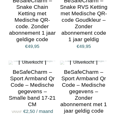
BeSafeCharm –
BeSafeCharm –
Snake Chain
Snake RVS Ketting
Ketting met
met Medische QR-
Medische QR-
code Goudkleur –
code. Zonder
Zonder
abonnement 1 jaar
abonnement code
geldige code
1 jaar geldig
€
49,95
€
49,95
Uitverkocht
Uitverkocht
BeSafeCharm –
BeSafeCharm –
Sport Armband Qr
Sport Armband Qr
Code – Medische
Code – Medische
gegevens –
gegevens –
Smalle band 17-21
Zonder
CM
abonnement met 1
jaar geldig code
€
2,50
/ maand
VANAF: