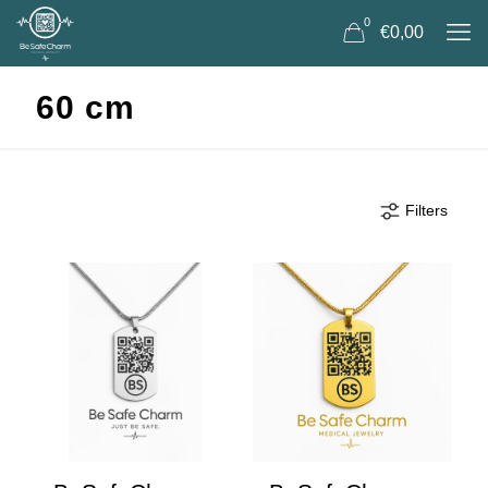
0
€0,00
60 cm
Filters