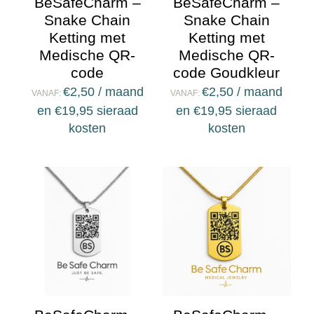
BeSafeCharm –
BeSafeCharm –
Snake Chain
Snake Chain
Ketting met
Ketting met
Medische QR-
Medische QR-
code
code Goudkleur
€
2,50
/ maand
€
2,50
/ maand
VANAF:
VANAF:
en
€
19,95
sieraad
en
€
19,95
sieraad
kosten
kosten