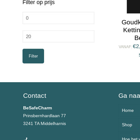
Filter op prijs
Min.
Goudk
prijs
Ketti
Max.
B
prijs
€
2
VANAF:
Filter
Contact
Ga na
BeSafeCharm
Home
Prinsbernhardlaan 77
3241 TA Middelharnis
Shop
Over 
0657991162
Hoe het 
Armb