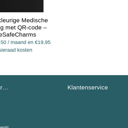
leurige Medische
ng met QR-code –
eSafeCharms
,50
/ maand en
€
19,95
sieraad kosten
ar…
Klantenservice
Algemene Voorwaarden
Privacy Beleid
BeSafeCharm – ons verhaal
werkt
anden
Schade & Problemen