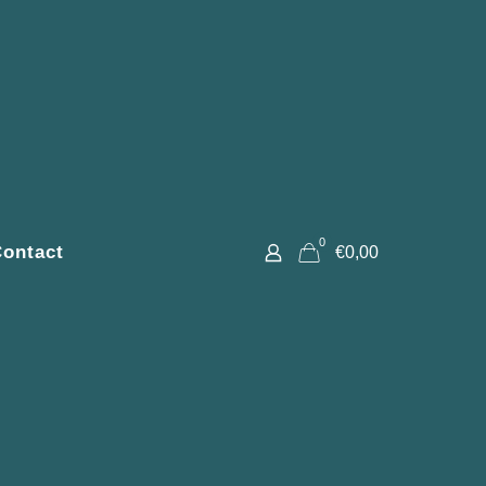
0
ontact
€0,00