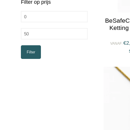
Filter op prijs
Min.
BeSafeC
prijs
Kettin
Max.
prijs
€
2
VANAF:
Filter