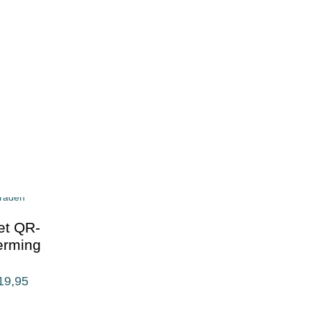
et QR-
herming
19,95