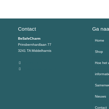
Contact
Ga na
BeSafeCharm
Home
Prinsbernhardlaan 77
3241 TA Middelharnis
Shop
Over 
0657991162
Hoe het 
Armb
info@besafecharms.nl
informati
Ketti
Samenwe
Kinde
Veelg
BeSaf
Nieuws
Sport
Retou
Contact
Nieuw