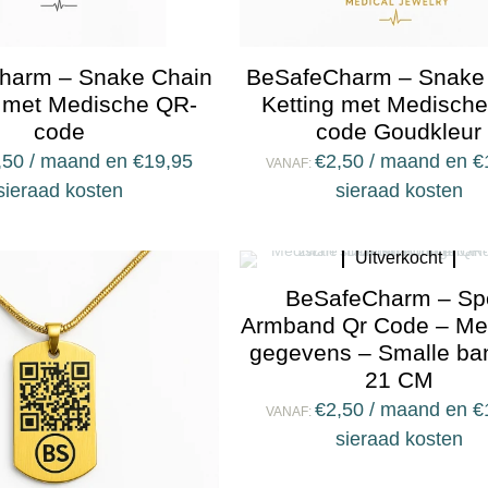
harm – Snake Chain
BeSafeCharm – Snake
g met Medische QR-
Ketting met Medisch
code
code Goudkleur
,50
/ maand en
€
19,95
€
2,50
/ maand en
€
VANAF:
sieraad kosten
sieraad kosten
Uitverkocht
BeSafeCharm – Sp
Armband Qr Code – Me
gegevens – Smalle ba
21 CM
€
2,50
/ maand en
€
VANAF:
sieraad kosten