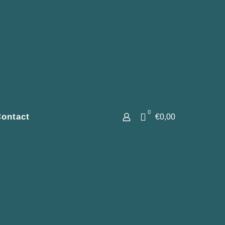
0
ontact
€0,00