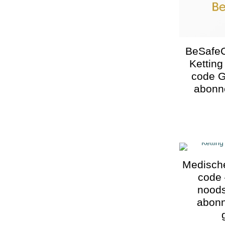
BeSafe
Kettin
code G
abonn
Medische
code 
noods
abonn