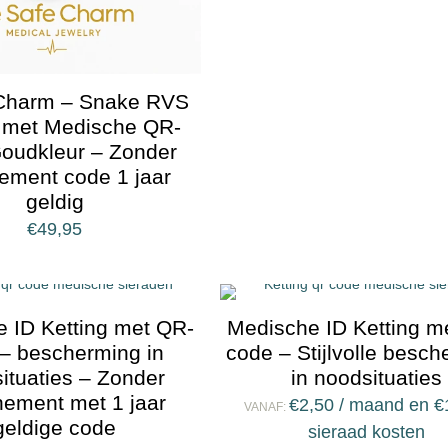
Charm – Snake RVS
g met Medische QR-
oudkleur – Zonder
ement code 1 jaar
geldig
€
49,95
 ID Ketting met QR-
Medische ID Ketting m
– bescherming in
code – Stijlvolle besc
ituaties – Zonder
in noodsituaties
ement met 1 jaar
€
2,50
/ maand en
€
VANAF:
geldige code
sieraad kosten