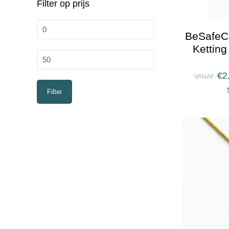
Filter op prijs
Min.
BeSafeC
prijs
Kettin
Max.
prijs
€
2
VANAF:
Filter