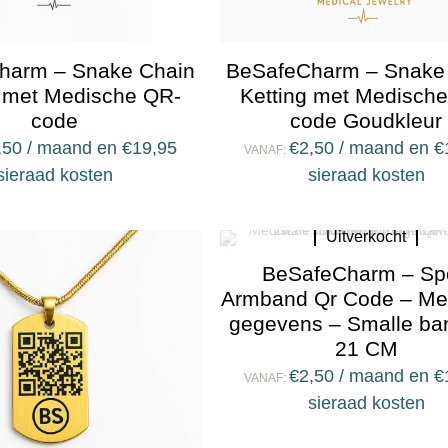
harm – Snake Chain
BeSafeCharm – Snake
g met Medische QR-
Ketting met Medisch
code
code Goudkleur
,50
/ maand en
€
19,95
€
2,50
/ maand en
€
VANAF:
sieraad kosten
sieraad kosten
Uitverkocht
BeSafeCharm – Sp
Armband Qr Code – Me
gegevens – Smalle ba
21 CM
€
2,50
/ maand en
€
VANAF:
sieraad kosten