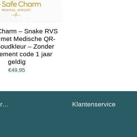
Charm – Snake RVS
g met Medische QR-
oudkleur – Zonder
ement code 1 jaar
geldig
€
49,95
ar…
Klantenservice
Algemene Voorwaarden
Privacy Beleid
BeSafeCharm – ons verhaal