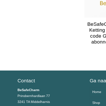
BeSafe
Kettin
code G
abonn
Contact
Ga na
BeSafeCharm
Home
Prinsbernhardlaan 77
3241 TA Middelharnis
Shop
Over 