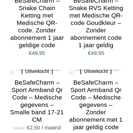
BeSafeCharm –
BeSafeCharm –
Snake Chain
Snake RVS Ketting
Ketting met
met Medische QR-
Medische QR-
code Goudkleur –
code. Zonder
Zonder
abonnement 1 jaar
abonnement code
geldige code
1 jaar geldig
€
49,95
€
49,95
Uitverkocht
Uitverkocht
BeSafeCharm –
BeSafeCharm –
Sport Armband Qr
Sport Armband Qr
Code – Medische
Code – Medische
gegevens –
gegevens –
Smalle band 17-21
Zonder
CM
abonnement met 1
jaar geldig code
€
2,50
/ maand
VANAF: