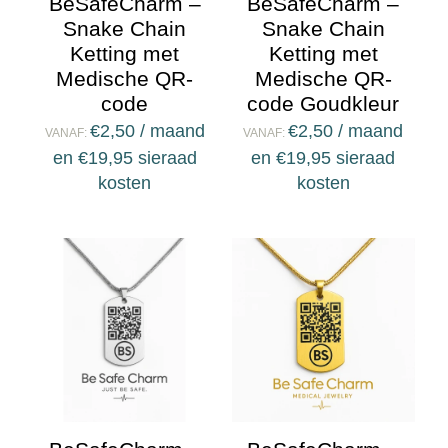
BeSafeCharm –
BeSafeCharm –
Snake Chain
Snake Chain
Ketting met
Ketting met
Medische QR-
Medische QR-
code
code Goudkleur
€
2,50
/ maand
€
2,50
/ maand
VANAF:
VANAF:
en
€
19,95
sieraad
en
€
19,95
sieraad
kosten
kosten