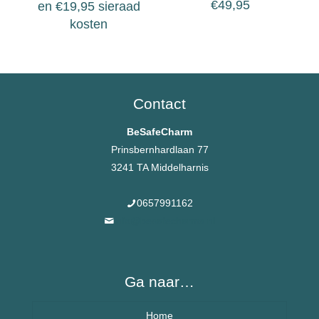
€
49,95
en
€
19,95
sieraad
kosten
Contact
BeSafeCharm
Prinsbernhardlaan 77
3241 TA Middelharnis
0657991162
info@besafecharms.nl
Ga naar…
Home