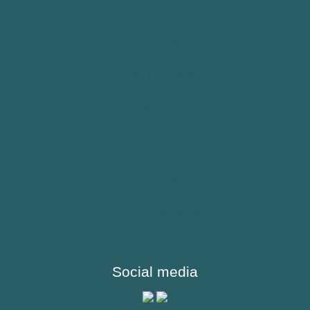
Algemene Voorwaarden
Epilepsie
Allergie – Epipen – Anafylaxie
Privacy Beleid
Kinderen
Schade & Problemen
Sporters
Verzending & Betalingsinformatie
Reizigers & Buitenland
Retourneren & herroepingsrecht
Bedenktijd
Juridische verklaring
Social media