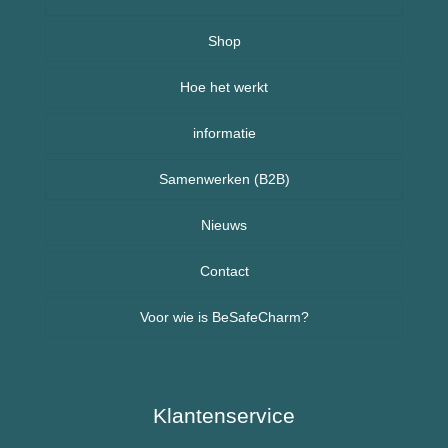
Over BeSafeCharm – ons verhaal
Shop
Hoe het werkt
Armbanden
informatie
Kettingen
Veelgestelde vragen (FAQ) – BeSafeCharm
Samenwerken (B2B)
Kinderen
Retourneren & herroepingsrecht
Sport sieraden
Nieuws
Nieuws uit Nederland
Contact
Voor wie is BeSafeCharm?
Nieuws uit Spanje
Ouderen & Dementie
Diabetes / Suikerziekte
Klantenservice