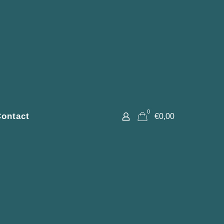
0
ontact
€0,00