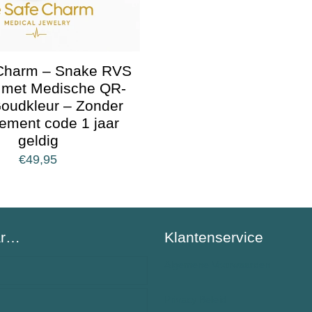
Charm – Snake RVS
g met Medische QR-
oudkleur – Zonder
ement code 1 jaar
geldig
€
49,95
ar…
Klantenservice
Algemene Voorwaarden
Privacy Beleid
BeSafeCharm – ons verhaal