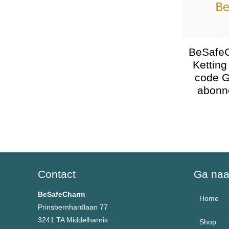
BeSafe
Kettin
code G
abonn
Contact
Ga na
BeSafeCharm
Home
Prinsbernhardlaan 77
3241 TA Middelharnis
Shop
Over 