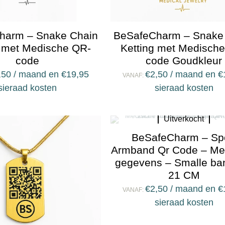
harm – Snake Chain
BeSafeCharm – Snake
g met Medische QR-
Ketting met Medisch
code
code Goudkleur
,50
/ maand en
€
19,95
€
2,50
/ maand en
€
VANAF:
sieraad kosten
sieraad kosten
Uitverkocht
BeSafeCharm – Sp
Armband Qr Code – Me
gegevens – Smalle ba
21 CM
€
2,50
/ maand en
€
VANAF:
sieraad kosten