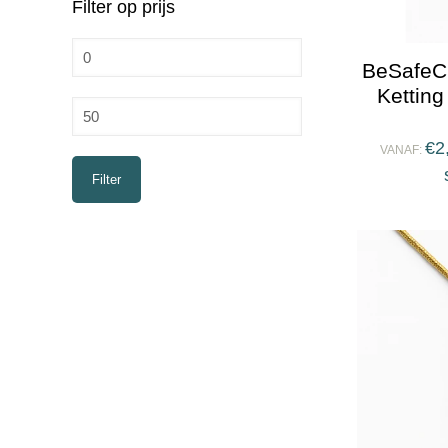
Filter op prijs
Min.
BeSafeC
prijs
Kettin
Max.
prijs
€
2
VANAF:
Filter