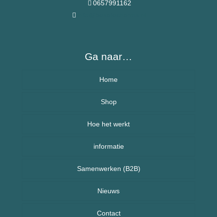
0657991162
info@besafecharms.nl
Ga naar…
Home
Over BeSafeCharm – ons verhaal
Shop
Hoe het werkt
Armbanden
informatie
Kettingen
Veelgestelde vragen (FAQ) – BeSafeCharm
Samenwerken (B2B)
Kinderen
Retourneren & herroepingsrecht
Sport sieraden
Nieuws
Nieuws uit Nederland
Contact