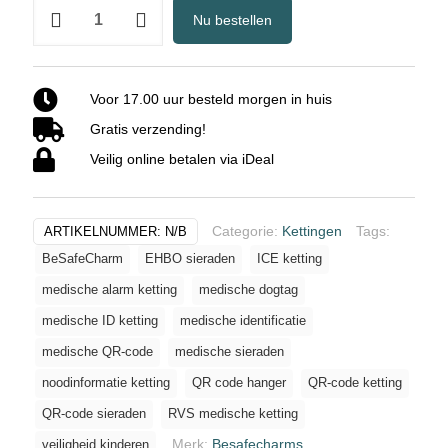
Medische
Nu bestellen
ketting
met
QR-
Voor 17.00 uur besteld morgen in huis
code
Gratis verzending!
–
jouw
Veilig online betalen via iDeal
medische
informatie
altijd
Categorie:
Kettingen
Tags:
ARTIKELNUMMER:
N/B
bij
BeSafeCharm
EHBO sieraden
ICE ketting
de
medische alarm ketting
medische dogtag
hand
medische ID ketting
medische identificatie
aantal
medische QR-code
medische sieraden
noodinformatie ketting
QR code hanger
QR-code ketting
QR-code sieraden
RVS medische ketting
Merk:
Besafecharms
veiligheid kinderen