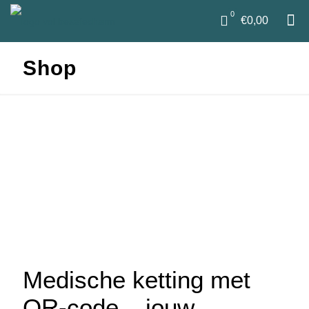
0
€0,00
Shop
Medische ketting met
QR-code – jouw