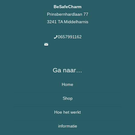
BeSafeCharm
Prinsbernhardlaan 77
3241 TA Middelharnis
0657991162
info@besafecharms.nl
Ga naar…
Home
Over BeSafeCharm – ons verhaal
Shop
Hoe het werkt
Armbanden
informatie
Kettingen