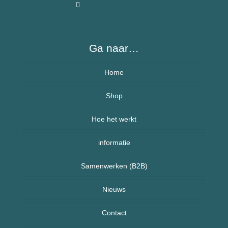
info@besafecharms.nl
Ga naar…
Home
Over BeSafeCharm – ons verhaal
Shop
Hoe het werkt
Armbanden
informatie
Kettingen
Veelgestelde vragen (FAQ) – BeSafeCharm
Samenwerken (B2B)
Kinderen
Retourneren & herroepingsrecht
Sport sieraden
Nieuws
Nieuws uit Nederland
Contact