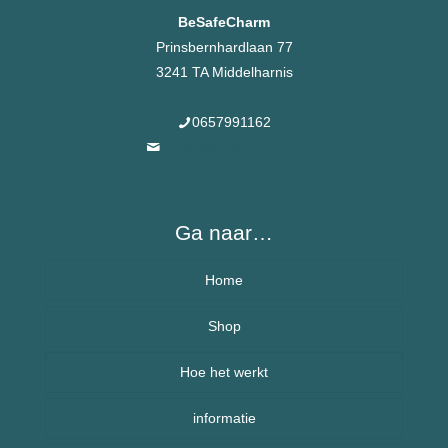
BeSafeCharm
Prinsbernhardlaan 77
3241 TA Middelharnis
0657991162
info@besafecharms.nl
Ga naar…
Home
Over BeSafeCharm – ons verhaal
Shop
Hoe het werkt
Armbanden
informatie
Kettingen