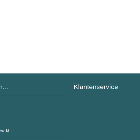
ar…
Klantenservice
Algemene Voorwaarden
Privacy Beleid
BeSafeCharm – ons verhaal
werkt
anden
Schade & Problemen