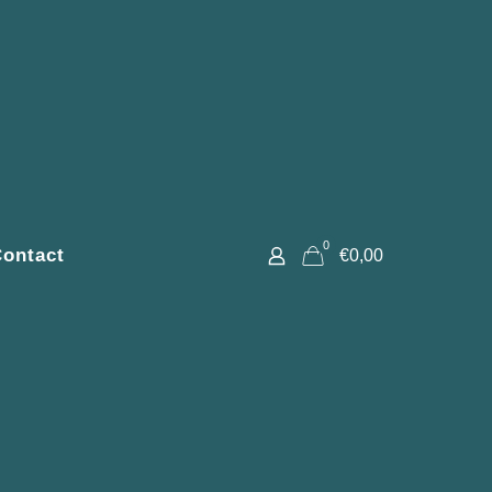
0
ontact
€0,00