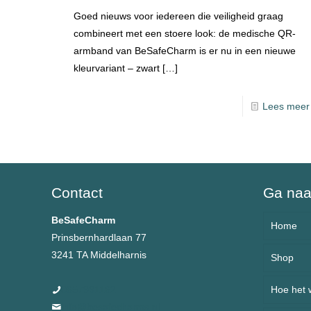
Goed nieuws voor iedereen die veiligheid graag
combineert met een stoere look: de medische QR-
armband van BeSafeCharm is er nu in een nieuwe
kleurvariant – zwart
[…]
Lees meer
Contact
Ga na
BeSafeCharm
Home
Prinsbernhardlaan 77
3241 TA Middelharnis
Shop
Over 
0657991162
Hoe het 
Armb
info@besafecharms.nl