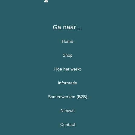
info@besafecharms.nl
Ga naar…
Home
Over BeSafeCharm – ons verhaal
Shop
Hoe het werkt
Armbanden
informatie
Kettingen
Veelgestelde vragen (FAQ) – BeSafeCharm
Samenwerken (B2B)
Kinderen
Retourneren & herroepingsrecht
Sport sieraden
Nieuws
Nieuws uit Nederland
Contact