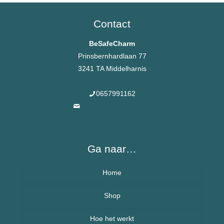
Contact
BeSafeCharm
Prinsbernhardlaan 77
3241 TA Middelharnis
0657991162
info@besafecharms.nl
Ga naar…
Home
Over BeSafeCharm – ons verhaal
Shop
Hoe het werkt
Armbanden