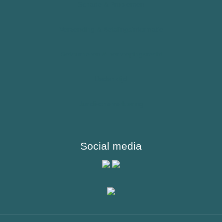
Kinderen
Schade & Problemen
Sporters
Verzending & Betalingsinformatie
Reizigers & Buitenland
Retourneren & herroepingsrecht
Bedenktijd
Juridische verklaring
Social media