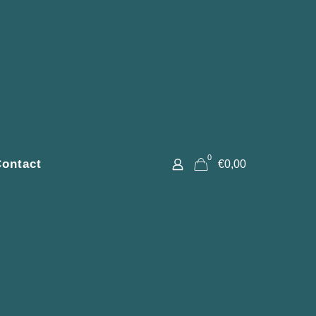
0
ontact
€0,00