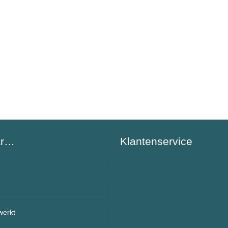
ar…
Klantenservice
Algemene Voorwaarden
Privacy Beleid
BeSafeCharm – ons verhaal
werkt
anden
Schade & Problemen