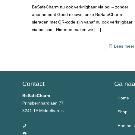
BeSafeCharm nu ook verkrijgbaar via bol – zonder
abonnement Goed nieuws: onze BeSafeCharm
sieraden met QR-code zijn vanaf nu ook verkrijgbaar
via bol.com. Hiermee maken we
[…]
Lees meer
Contact
Ga na
BeSafeCharm
Home
Prinsbernhardlaan 77
3241 TA Middelharnis
Shop
Over 
0657991162
Hoe het 
Armb
info@besafecharms.nl