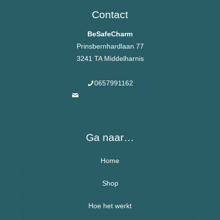
Contact
BeSafeCharm
Prinsbernhardlaan 77
3241 TA Middelharnis
0657991162
info@besafecharms.nl
Ga naar…
Home
Over BeSafeCharm – ons verhaal
Shop
Hoe het werkt
Armbanden