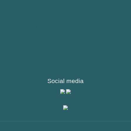
Sporters
Verzending & Betalingsinformatie
Reizigers & Buitenland
Retourneren & herroepingsrecht
Bedenktijd
Juridische verklaring
Social media