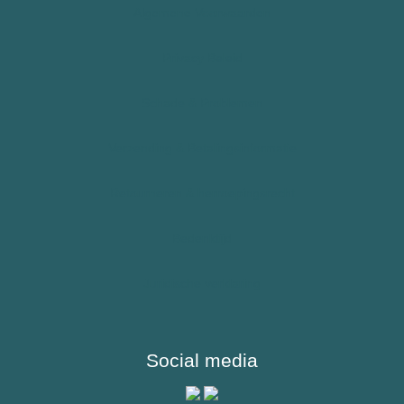
Algemene Voorwaarden
Epilepsie
Allergie – Epipen – Anafylaxie
Privacy Beleid
Kinderen
Schade & Problemen
Sporters
Verzending & Betalingsinformatie
Reizigers & Buitenland
Retourneren & herroepingsrecht
Bedenktijd
Juridische verklaring
Social media