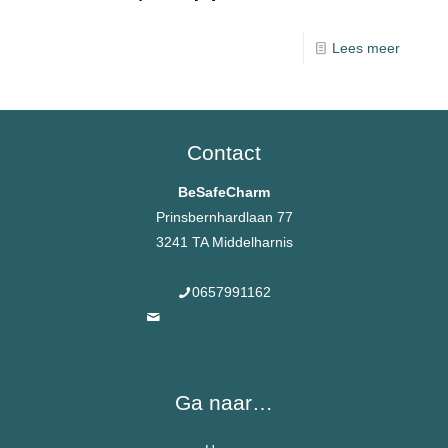
Lees meer
Contact
BeSafeCharm
Prinsbernhardlaan 77
3241 TA Middelharnis
0657991162
info@besafecharms.nl
Ga naar…