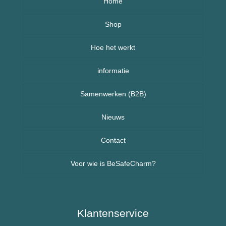
Home
Over BeSafeCharm – ons verhaal
Shop
Hoe het werkt
Armbanden
informatie
Kettingen
Veelgestelde vragen (FAQ) – BeSafeCharm
Samenwerken (B2B)
Kinderen
Retourneren & herroepingsrecht
Sport sieraden
Nieuws
Nieuws uit Nederland
Contact
Voor wie is BeSafeCharm?
Nieuws uit Spanje
Ouderen & Dementie
Diabetes / Suikerziekte
Klantenservice