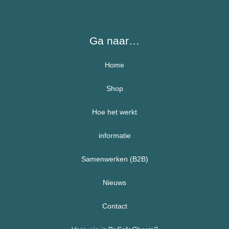
Ga naar…
Home
Over BeSafeCharm – ons verhaal
Shop
Hoe het werkt
Armbanden
informatie
Kettingen
Veelgestelde vragen (FAQ) – BeSafeCharm
Samenwerken (B2B)
Kinderen
Retourneren & herroepingsrecht
Sport sieraden
Nieuws
Nieuws uit Nederland
Contact