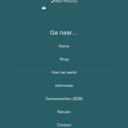
0657991162
info@besafecharms.nl
Ga naar…
Home
Over BeSafeCharm – ons verhaal
Shop
Hoe het werkt
Armbanden
informatie
Kettingen
Veelgestelde vragen (FAQ) – BeSafeCharm
Samenwerken (B2B)
Kinderen
Retourneren & herroepingsrecht
Sport sieraden
Nieuws
Nieuws uit Nederland
Contact