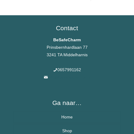
Contact
BeSafeCharm
Prinsbernhardlaan 77
3241 TA Middelharnis
0657991162
info@besafecharms.nl
Ga naar…
Home
Over BeSafeCharm – ons verhaal
Shop