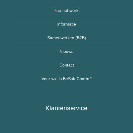
Hoe het werkt
Armbanden
informatie
Kettingen
Veelgestelde vragen (FAQ) – BeSafeCharm
Samenwerken (B2B)
Kinderen
Retourneren & herroepingsrecht
Sport sieraden
Nieuws
Nieuws uit Nederland
Contact
Voor wie is BeSafeCharm?
Nieuws uit Spanje
Ouderen & Dementie
Diabetes / Suikerziekte
Klantenservice
Algemene Voorwaarden
Epilepsie