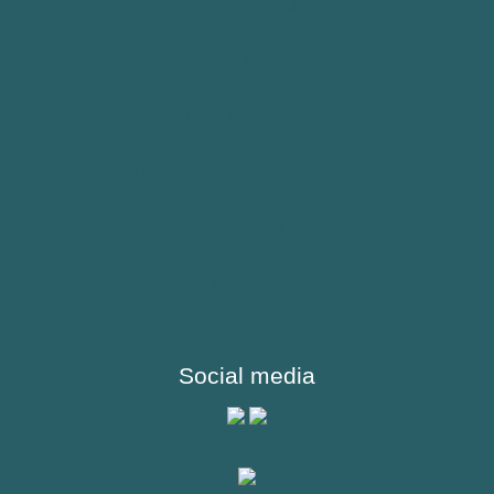
Allergie – Epipen – Anafylaxie
Privacy Beleid
Kinderen
Schade & Problemen
Sporters
Verzending & Betalingsinformatie
Reizigers & Buitenland
Retourneren & herroepingsrecht
Bedenktijd
Juridische verklaring
Social media