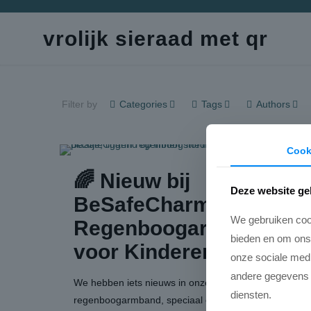
vrolijk sieraad met qr
Filter by
Categories
Tags
Authors
Cook
🌈 Nieuw bij
Deze website ge
BeSafeCharm: De
We gebruiken cook
Regenboogarmband
bieden en om ons 
voor Kinderen
onze sociale medi
andere gegevens d
We hebben iets nieuws in onze collectie: een vrolijke
diensten.
regenboogarmband, speciaal ontworpen voor