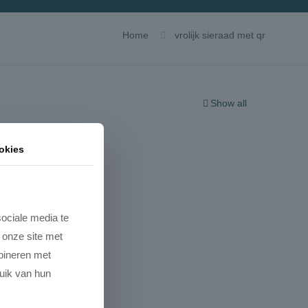
Home
vrolijk sieraad met qr
Show all
okies
ociale media te
 onze site met
mbineren met
ruik van hun