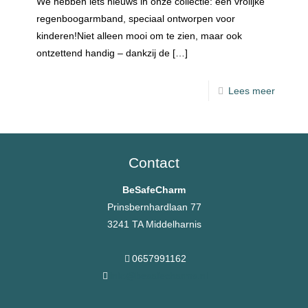
We hebben iets nieuws in onze collectie: een vrolijke
regenboogarmband, speciaal ontworpen voor
kinderen!Niet alleen mooi om te zien, maar ook
ontzettend handig – dankzij de
[…]
Lees meer
Contact
BeSafeCharm
Prinsbernhardlaan 77
3241 TA Middelharnis
0657991162
info@besafecharms.nl