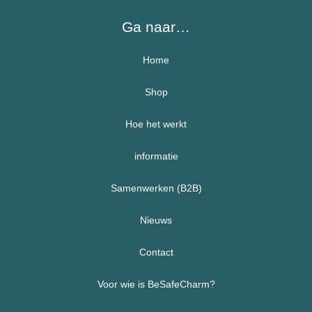
Ga naar…
Home
Over BeSafeCharm – ons verhaal
Shop
Hoe het werkt
Armbanden
informatie
Kettingen
Veelgestelde vragen (FAQ) – BeSafeCharm
Samenwerken (B2B)
Kinderen
Retourneren & herroepingsrecht
Sport sieraden
Nieuws
Nieuws uit Nederland
Contact
Voor wie is BeSafeCharm?
Nieuws uit Spanje