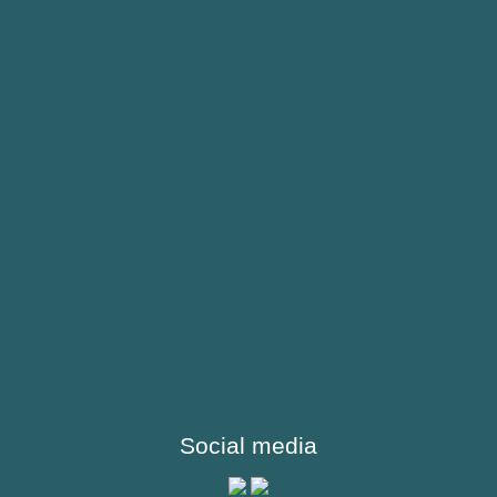
Algemene Voorwaarden
Epilepsie
Allergie – Epipen – Anafylaxie
Privacy Beleid
Kinderen
Schade & Problemen
Sporters
Verzending & Betalingsinformatie
Reizigers & Buitenland
Retourneren & herroepingsrecht
Bedenktijd
Juridische verklaring
Social media