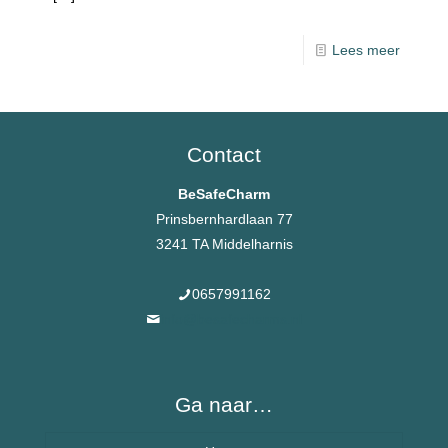
Lees meer
Contact
BeSafeCharm
Prinsbernhardlaan 77
3241 TA Middelharnis
0657991162
info@besafecharms.nl
Ga naar…