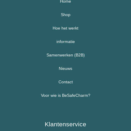
Home
Over BeSafeCharm – ons verhaal
Shop
Hoe het werkt
Armbanden
informatie
Kettingen
Veelgestelde vragen (FAQ) – BeSafeCharm
Samenwerken (B2B)
Kinderen
Retourneren & herroepingsrecht
Sport sieraden
Nieuws
Nieuws uit Nederland
Contact
Voor wie is BeSafeCharm?
Nieuws uit Spanje
Ouderen & Dementie
Diabetes / Suikerziekte
Klantenservice