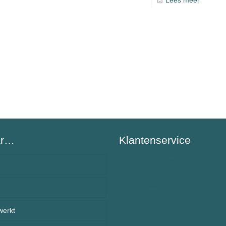
ar…
Klantenservice
Algemene Voorwaarden
Privacy Beleid
BeSafeCharm – ons verhaal
werkt
anden
Schade & Problemen