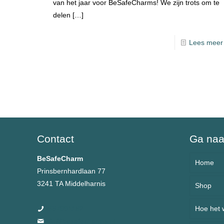
van het jaar voor BeSafeCharms! We zijn trots om te
delen
[…]
Lees meer
Contact
Ga na
BeSafeCharm
Home
Prinsbernhardlaan 77
3241 TA Middelharnis
Shop
Over 
0657991162
Hoe het 
Armb
info@besafecharms.nl