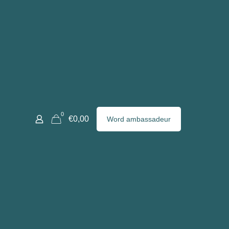
0
€0,00
Word ambassadeur