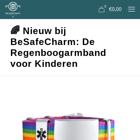
0
€0,00
🌈 Nieuw bij
BeSafeCharm: De
Regenboogarmband
voor Kinderen