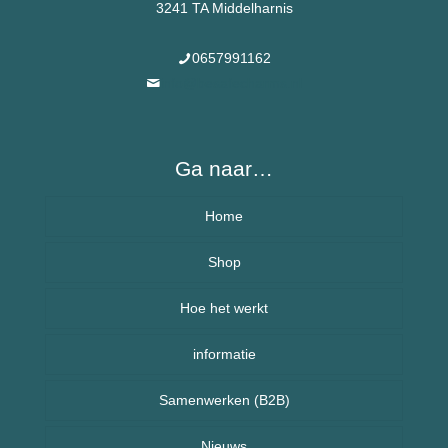
3241 TA Middelharnis
0657991162
info@besafecharms.nl
Ga naar…
Home
Over BeSafeCharm – ons verhaal
Shop
Hoe het werkt
Armbanden
informatie
Kettingen
Veelgestelde vragen (FAQ) – BeSafeCharm
Samenwerken (B2B)
Kinderen
Retourneren & herroepingsrecht
Sport sieraden
Nieuws