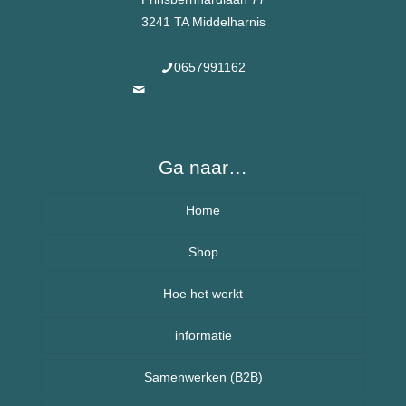
3241 TA Middelharnis
0657991162
info@besafecharms.nl
Ga naar…
Home
Over BeSafeCharm – ons verhaal
Shop
Hoe het werkt
Armbanden
informatie
Kettingen
Veelgestelde vragen (FAQ) – BeSafeCharm
Samenwerken (B2B)
Kinderen