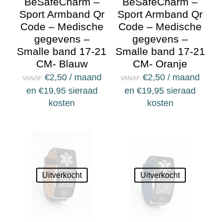
BeSafeCharm –
BeSafeCharm –
Sport Armband Qr
Sport Armband Qr
Code – Medische
Code – Medische
gegevens –
gegevens –
Smalle band 17-21
Smalle band 17-21
CM- Blauw
CM- Oranje
€
2,50
/ maand
€
2,50
/ maand
VANAF:
VANAF:
en
€
19,95
sieraad
en
€
19,95
sieraad
kosten
kosten
Uitverkocht
Uitverkocht