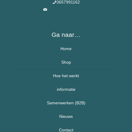
0657991162
info@besafecharms.nl
Ga naar…
Home
Over BeSafeCharm – ons verhaal
Shop
Hoe het werkt
Armbanden
informatie
Kettingen
Veelgestelde vragen (FAQ) – BeSafeCharm
Samenwerken (B2B)
Kinderen
Retourneren & herroepingsrecht
Sport sieraden
Nieuws
Nieuws uit Nederland
Contact