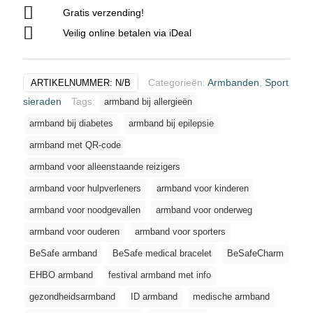
Gratis verzending!
Code
-
Veilig online betalen via iDeal
Medische
gegevens
Categorieën:
Armbanden
,
Sport
ARTIKELNUMMER:
N/B
-
Smalle
sieraden
Tags:
armband bij allergieën
band
armband bij diabetes
armband bij epilepsie
17-
armband met QR-code
21
armband voor alleenstaande reizigers
CM-
Blauw
armband voor hulpverleners
armband voor kinderen
aantal
armband voor noodgevallen
armband voor onderweg
armband voor ouderen
armband voor sporters
BeSafe armband
BeSafe medical bracelet
BeSafeCharm
EHBO armband
festival armband met info
gezondheidsarmband
ID armband
medische armband