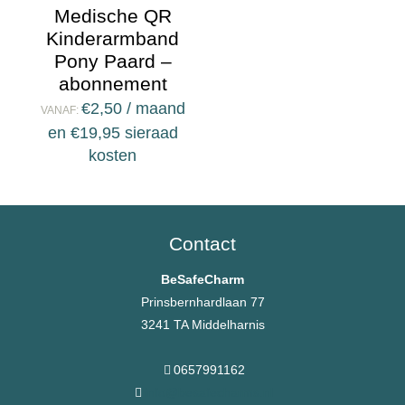
Medische QR
Kinderarmband
Pony Paard –
abonnement
€
2,50
/ maand
VANAF:
en
€
19,95
sieraad
kosten
Contact
BeSafeCharm
Prinsbernhardlaan 77
3241 TA Middelharnis
0657991162
info@besafecharms.nl