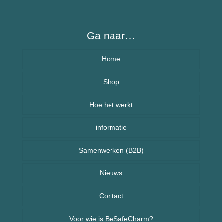
Ga naar…
Home
Over BeSafeCharm – ons verhaal
Shop
Hoe het werkt
Armbanden
informatie
Kettingen
Veelgestelde vragen (FAQ) – BeSafeCharm
Samenwerken (B2B)
Kinderen
Retourneren & herroepingsrecht
Sport sieraden
Nieuws
Nieuws uit Nederland
Contact
Voor wie is BeSafeCharm?
Nieuws uit Spanje