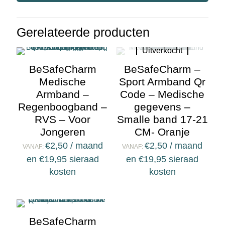
Gerelateerde producten
Uitverkocht
BeSafeCharm
BeSafeCharm –
Medische
Sport Armband Qr
Armband –
Code – Medische
Regenboogband –
gegevens –
RVS – Voor
Smalle band 17-21
Jongeren
CM- Oranje
€
2,50
/ maand
€
2,50
/ maand
VANAF:
VANAF:
en
€
19,95
sieraad
en
€
19,95
sieraad
kosten
kosten
BeSafeCharm