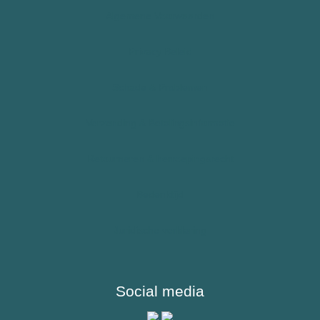
Algemene Voorwaarden
Epilepsie
Allergie – Epipen – Anafylaxie
Privacy Beleid
Kinderen
Schade & Problemen
Sporters
Verzending & Betalingsinformatie
Reizigers & Buitenland
Retourneren & herroepingsrecht
Bedenktijd
Juridische verklaring
Social media