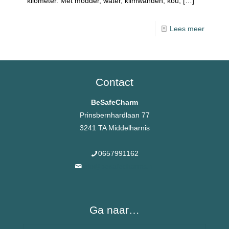
kilometer. Met modder, water, klimwanden, kou,
[…]
Lees meer
Contact
BeSafeCharm
Prinsbernhardlaan 77
3241 TA Middelharnis
0657991162
info@besafecharms.nl
Ga naar…