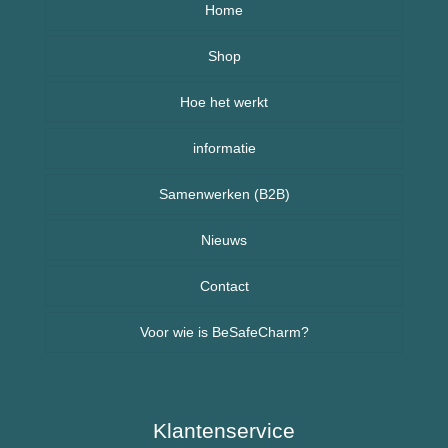
Home
Over BeSafeCharm – ons verhaal
Shop
Hoe het werkt
Armbanden
informatie
Kettingen
Veelgestelde vragen (FAQ) – BeSafeCharm
Samenwerken (B2B)
Kinderen
Retourneren & herroepingsrecht
Sport sieraden
Nieuws
Nieuws uit Nederland
Contact
Voor wie is BeSafeCharm?
Nieuws uit Spanje
Ouderen & Dementie
Diabetes / Suikerziekte
Klantenservice