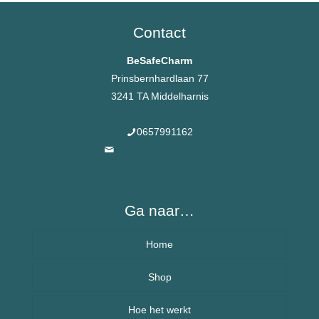
Contact
BeSafeCharm
Prinsbernhardlaan 77
3241 TA Middelharnis
0657991162
info@besafecharms.nl
Ga naar…
Home
Over BeSafeCharm – ons verhaal
Shop
Hoe het werkt
Armbanden