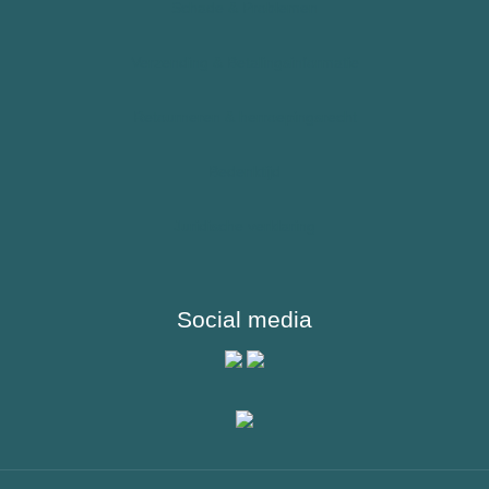
Schade & Problemen
Sporters
Verzending & Betalingsinformatie
Reizigers & Buitenland
Retourneren & herroepingsrecht
Bedenktijd
Juridische verklaring
Social media