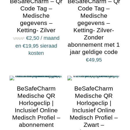
BeSafeCharm – Qr
BeSafeCharm – Qr
Code Tag –
Code Tag –
Medische
Medische
gegevens –
gegevens –
Ketting- Zilver
Ketting- Zilver-
Zonder
€
2,50
/ maand
VANAF:
abonnement met 1
en
€
19,95
sieraad
jaar geldige code
kosten
€
49,95
BeSafeCharm
BeSafeCharm
Medische QR
Medische QR
Horlogeclip |
Horlogeclip |
Inclusief Online
Inclusief Online
Medisch Profiel –
Medisch Profiel –
abonnement
Zwart –