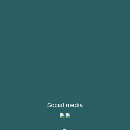
Allergie – Epipen – Anafylaxie
Privacy Beleid
Kinderen
Schade & Problemen
Sporters
Verzending & Betalingsinformatie
Reizigers & Buitenland
Retourneren & herroepingsrecht
Bedenktijd
Juridische verklaring
Social media