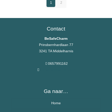
1
2
Contact
BeSafeCharm
Prinsbernhardlaan 77
3241 TA Middelharnis
0657991162
info@besafecharms.nl
Ga naar…
Home