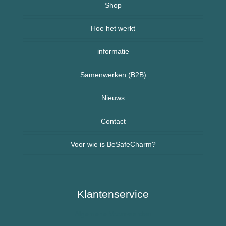
Over BeSafeCharm – ons verhaal
Shop
Hoe het werkt
Armbanden
informatie
Kettingen
Veelgestelde vragen (FAQ) – BeSafeCharm
Samenwerken (B2B)
Kinderen
Retourneren & herroepingsrecht
Sport sieraden
Nieuws
Nieuws uit Nederland
Contact
Voor wie is BeSafeCharm?
Nieuws uit Spanje
Ouderen & Dementie
Diabetes / Suikerziekte
Klantenservice
Algemene Voorwaarden
Epilepsie