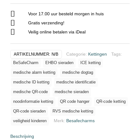
ketting
zwart
Voor 17.00 uur besteld morgen in huis
aantal
Gratis verzending!
Veilig online betalen via iDeal
Categorie:
Kettingen
Tags:
ARTIKELNUMMER:
N/B
BeSafeCharm
EHBO sieraden
ICE ketting
medische alarm ketting
medische dogtag
medische ID ketting
medische identificatie
medische QR-code
medische sieraden
noodinformatie ketting
QR code hanger
QR-code ketting
QR-code sieraden
RVS medische ketting
Merk:
Besafecharms
veiligheid kinderen
Beschrijving