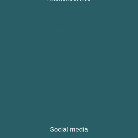
Algemene Voorwaarden
Epilepsie
Allergie – Epipen – Anafylaxie
Privacy Beleid
Kinderen
Schade & Problemen
Sporters
Verzending & Betalingsinformatie
Reizigers & Buitenland
Retourneren & herroepingsrecht
Bedenktijd
Juridische verklaring
Social media