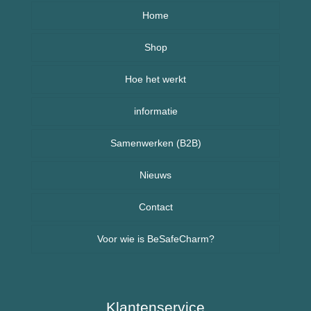
Home
Over BeSafeCharm – ons verhaal
Shop
Hoe het werkt
Armbanden
informatie
Kettingen
Veelgestelde vragen (FAQ) – BeSafeCharm
Samenwerken (B2B)
Kinderen
Retourneren & herroepingsrecht
Sport sieraden
Nieuws
Nieuws uit Nederland
Contact
Voor wie is BeSafeCharm?
Nieuws uit Spanje
Ouderen & Dementie
Diabetes / Suikerziekte
Klantenservice