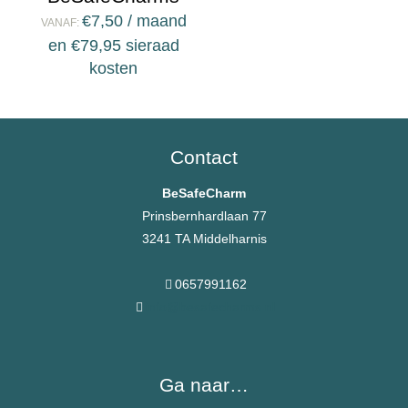
€
7,50
/ maand
VANAF:
en
€
79,95
sieraad
kosten
Contact
BeSafeCharm
Prinsbernhardlaan 77
3241 TA Middelharnis
0657991162
info@besafecharms.nl
Ga naar…