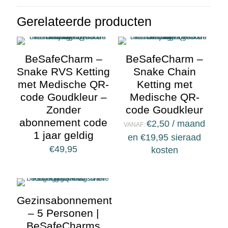
Gerelateerde producten
BeSafeCharm –
BeSafeCharm –
Snake RVS Ketting
Snake Chain
met Medische QR-
Ketting met
code Goudkleur –
Medische QR-
Zonder
code Goudkleur
abonnement code
€
2,50
/ maand
VANAF:
1 jaar geldig
en
€
19,95
sieraad
€
49,95
kosten
Gezinsabonnement
– 5 Personen |
BeSafeCharms