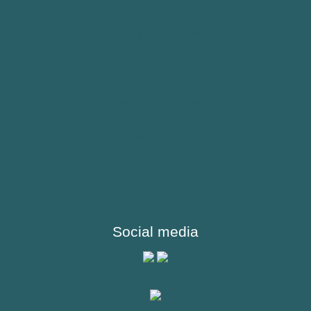
Kinderen
Schade & Problemen
Sporters
Verzending & Betalingsinformatie
Reizigers & Buitenland
Retourneren & herroepingsrecht
Bedenktijd
Juridische verklaring
Social media