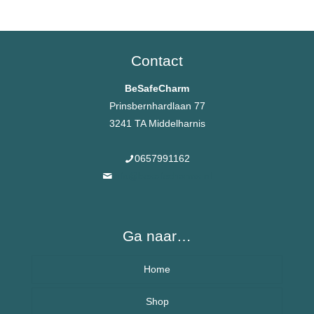
Contact
BeSafeCharm
Prinsbernhardlaan 77
3241 TA Middelharnis
0657991162
info@besafecharms.nl
Ga naar…
Home
Over BeSafeCharm – ons verhaal
Shop