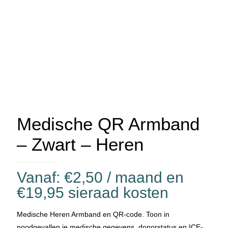
Medische QR Armband
– Zwart – Heren
Vanaf:
€
2,50
/ maand en
€
19,95
sieraad kosten
Medische Heren Armband en QR-code. Toon in
noodgevallen je medische gegevens, donorstatus en ICE-