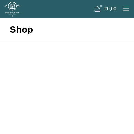
0
€0,00
Shop