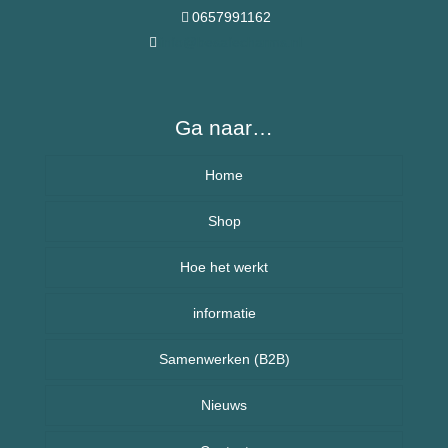
0657991162
info@besafecharms.nl
Ga naar…
Home
Over BeSafeCharm – ons verhaal
Shop
Hoe het werkt
Armbanden
informatie
Kettingen
Veelgestelde vragen (FAQ) – BeSafeCharm
Samenwerken (B2B)
Kinderen
Retourneren & herroepingsrecht
Sport sieraden
Nieuws