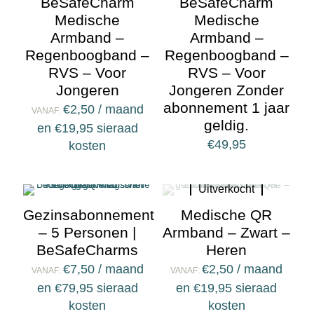
BeSafeCharm
BeSafeCharm
Medische
Medische
Armband –
Armband –
Regenboogband –
Regenboogband –
RVS – Voor
RVS – Voor
Jongeren
Jongeren Zonder
abonnement 1 jaar
€
2,50
/ maand
VANAF:
geldig.
en
€
19,95
sieraad
€
49,95
kosten
Uitverkocht
Gezinsabonnement
Medische QR
– 5 Personen |
Armband – Zwart –
BeSafeCharms
Heren
€
7,50
/ maand
€
2,50
/ maand
VANAF:
VANAF:
en
€
79,95
sieraad
en
€
19,95
sieraad
kosten
kosten