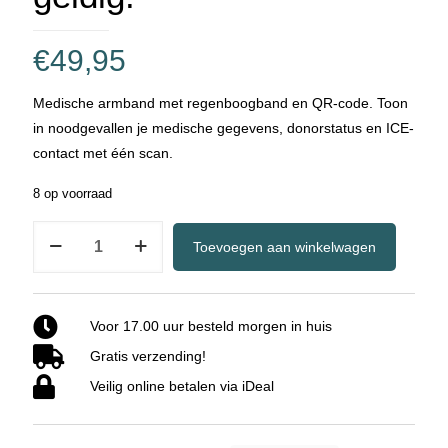
€
49,95
Medische armband met regenboogband en QR-code. Toon
in noodgevallen je medische gegevens, donorstatus en ICE-
contact met één scan.
8 op voorraad
BeSafeCharm
Toevoegen aan winkelwagen
Medische
Armband
–
Voor 17.00 uur besteld morgen in huis
Regenboogband
Gratis verzending!
–
RVS
Veilig online betalen via iDeal
–
Voor