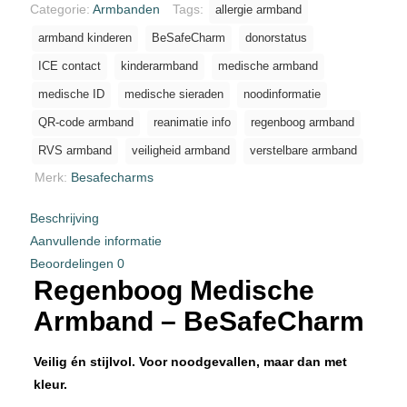
Jongeren
Categorie:
Armbanden
Tags:
allergie armband
Zonder
armband kinderen
BeSafeCharm
donorstatus
abonnement
ICE contact
kinderarmband
medische armband
1
medische ID
medische sieraden
noodinformatie
jaar
geldig.
QR-code armband
reanimatie info
regenboog armband
aantal
RVS armband
veiligheid armband
verstelbare armband
Merk:
Besafecharms
Beschrijving
Aanvullende informatie
Beoordelingen
0
Regenboog Medische
Armband – BeSafeCharm
Veilig én stijlvol. Voor noodgevallen, maar dan met
kleur.