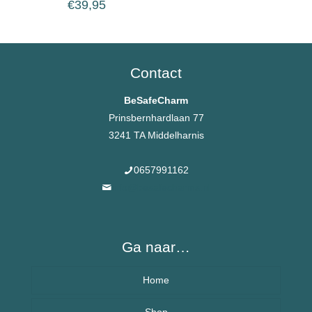
€
39,95
Contact
BeSafeCharm
Prinsbernhardlaan 77
3241 TA Middelharnis
0657991162
info@besafecharms.nl
Ga naar…
Home
Over BeSafeCharm – ons verhaal
Shop