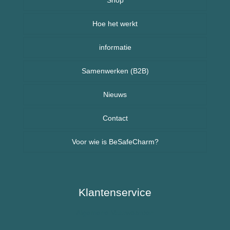
Hoe het werkt
Armbanden
informatie
Kettingen
Veelgestelde vragen (FAQ) – BeSafeCharm
Samenwerken (B2B)
Kinderen
Retourneren & herroepingsrecht
Sport sieraden
Nieuws
Nieuws uit Nederland
Contact
Voor wie is BeSafeCharm?
Nieuws uit Spanje
Ouderen & Dementie
Diabetes / Suikerziekte
Klantenservice
Algemene Voorwaarden
Epilepsie