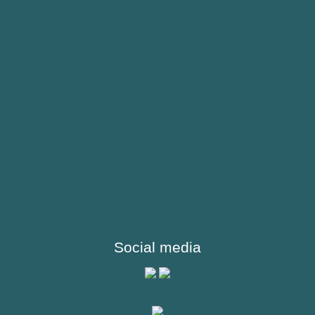
Allergie – Epipen – Anafylaxie
Privacy Beleid
Kinderen
Schade & Problemen
Sporters
Verzending & Betalingsinformatie
Reizigers & Buitenland
Retourneren & herroepingsrecht
Bedenktijd
Juridische verklaring
Social media