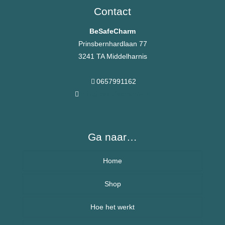
Contact
BeSafeCharm
Prinsbernhardlaan 77
3241 TA Middelharnis
0657991162
info@besafecharms.nl
Ga naar…
Home
Over BeSafeCharm – ons verhaal
Shop
Hoe het werkt
Armbanden