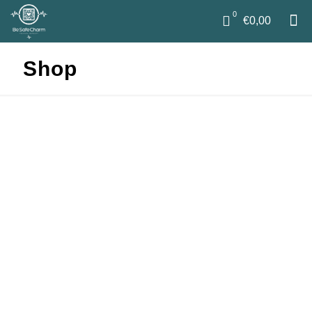
0
€0,00
Shop